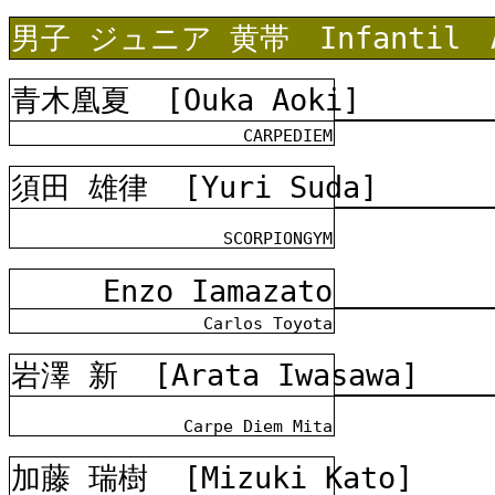
男子 ジュニア 黄帯 Infantil A
青木凰夏
[Ouka Aoki]
CARPEDIEM
須田 雄律
[Yuri Suda]
SCORPIONGYM
Enzo Iamazato
Carlos Toyota
岩澤 新
[Arata Iwasawa]
Carpe Diem Mita
加藤 瑞樹
[Mizuki Kato]