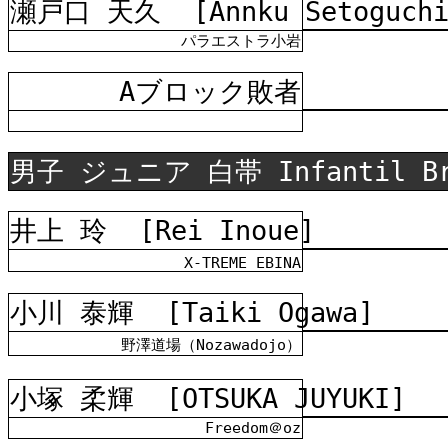
瀬戸口 天久
[Annku Setoguch
パラエストラ小岩
Aブロック
敗者
男子 ジュニア 白帯 Infantil B
井上 玲
[Rei Inoue]
X-TREME EBINA
小川 泰輝
[Taiki Ogawa]
野澤道場（Nozawadojo）
小塚 柔輝
[OTSUKA JUYUKI]
Freedom＠oz