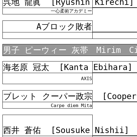
呉地 龍眞
[Ryushin Kirechi]
一心柔術アカデミー
Aブロック敗者
男子 ピーウィー 灰帯 Mirim Ci
海老原 冠太
[Kanta Ebihara]
AXIS
ブレット クーパー政宗
[Cooper
Carpe diem Mita
西井 蒼佑
[Sousuke Nishii]