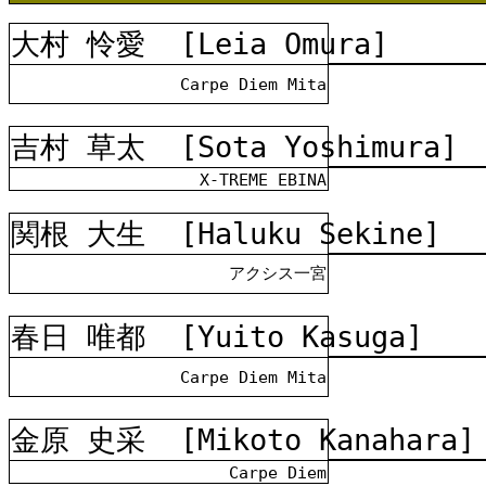
大村 怜愛
[Leia Omura]
Carpe Diem Mita
吉村 草太
[Sota Yoshimura]
X-TREME EBINA
関根 大生
[Haluku Sekine]
アクシス一宮
春日 唯都
[Yuito Kasuga]
Carpe Diem Mita
金原 史采
[Mikoto Kanahara]
Carpe Diem