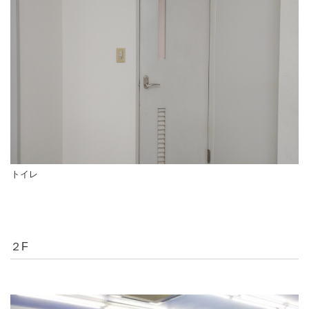
トイレ
２F