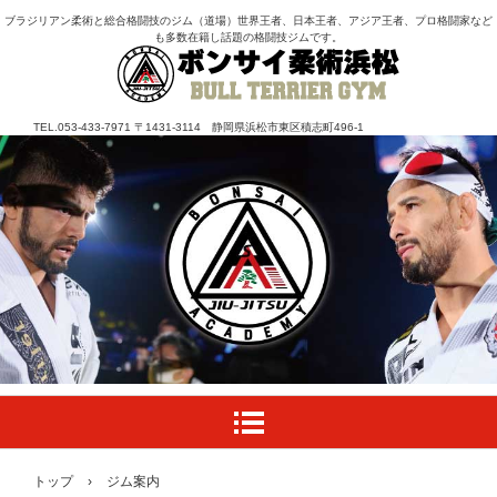
ブラジリアン柔術と総合格闘技のジム（道場）世界王者、日本王者、アジア王者、プロ格闘家など
も多数在籍し話題の格闘技ジムです。
TEL.053-433-7971 〒1431-3114 静岡県浜松市東区積志町496-1
トップ
›
ジム案内