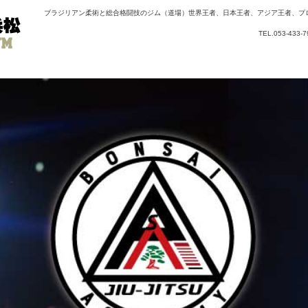
ブラジリアン柔術と総合格闘技のジム（道場）世界王者、日本王者、アジア王者、プ
TEL.053-43