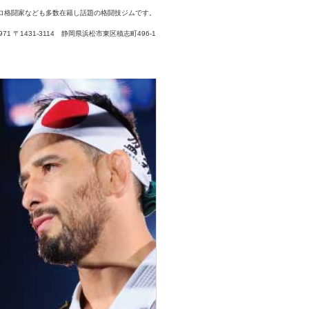
ロ格闘家なども多数在籍し話題の格闘技ジムです。
3-7971 〒1431-3114 静岡県浜松市東区積志町496-1