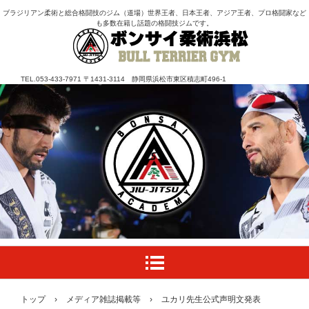
ブラジリアン柔術と総合格闘技のジム（道場）世界王者、日本王者、アジア王者、プロ格闘家など
も多数在籍し話題の格闘技ジムです。
TEL.053-433-7971 〒1431-3114 静岡県浜松市東区積志町496-1
トップ
›
メディア雑誌掲載等
›
ユカリ先生公式声明文発表