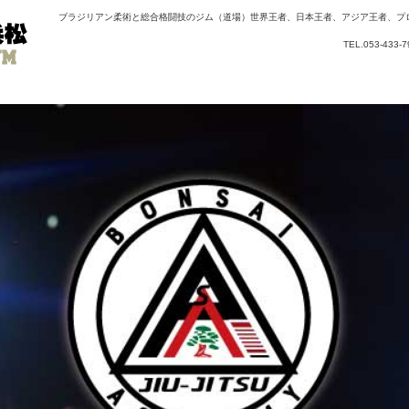
ブラジリアン柔術と総合格闘技のジム（道場）世界王者、日本王者、アジア王者、プ
TEL.053-43