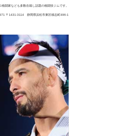
ロ格闘家なども多数在籍し話題の格闘技ジムです。
3-7971 〒1431-3114 静岡県浜松市東区積志町496-1