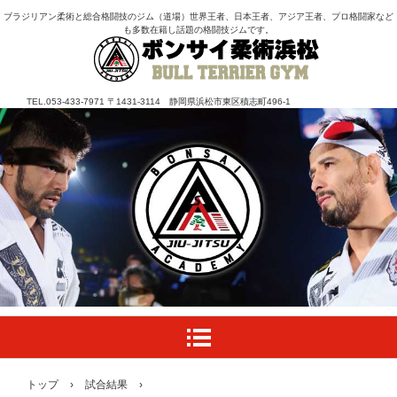
ブラジリアン柔術と総合格闘技のジム（道場）世界王者、日本王者、アジア王者、プロ格闘家など
も多数在籍し話題の格闘技ジムです。
TEL.053-433-7971 〒1431-3114 静岡県浜松市東区積志町496-1
トップ
›
試合結果
›