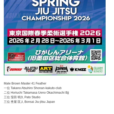
Male Brown Master 41 Feather
一位 Takano Atsuhiro Shonan-kakuto-club
二位 Horiuchi Takamasa Ueno Okachimachi Bjj
三位 窪田 明久 Pato Studio
三位 杢屋 匡人 Bonsai Jiu-jitsu Japan