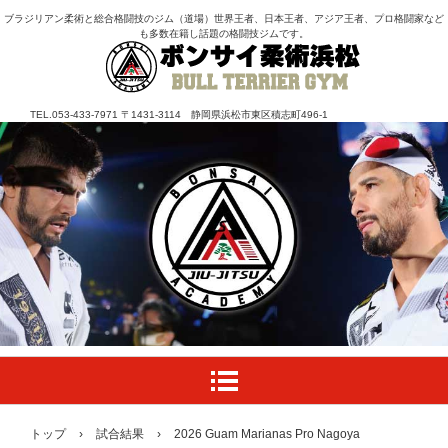
ブラジリアン柔術と総合格闘技のジム（道場）世界王者、日本王者、アジア王者、プロ格闘家など
も多数在籍し話題の格闘技ジムです。
TEL.053-433-7971 〒1431-3114 静岡県浜松市東区積志町496-1
トップ
›
試合結果
›
2026 Guam Marianas Pro Nagoya