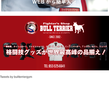
Tweets by bullterriergym