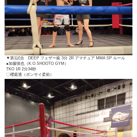
▼第1試合 DEEP フェザー級 3分 2R アマチュア MMA SP ルール
●加藤慎也（K.O.SHOOTO GYM）
TKO 1R 2分34秒
〇櫻庭透（ボンサイ柔術）