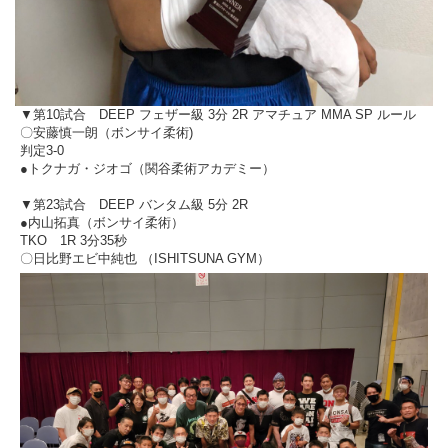
▼第10試合 DEEP フェザー級 3分 2R アマチュア MMA SP ルール
〇安藤慎一朗（ボンサイ柔術)
判定3-0
●トクナガ・ジオゴ（関谷柔術アカデミー）
▼第23試合 DEEP バンタム級 5分 2R
●内山拓真（ボンサイ柔術）
TKO 1R 3分35秒
〇日比野エビ中純也 （ISHITSUNA GYM）