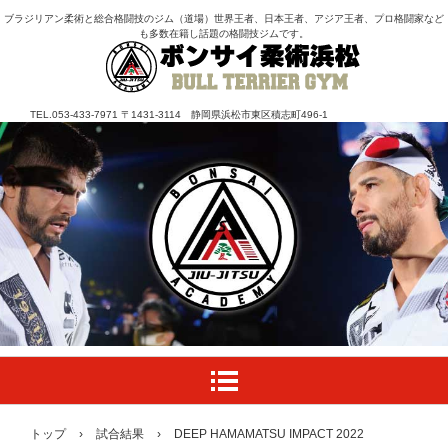
ブラジリアン柔術と総合格闘技のジム（道場）世界王者、日本王者、アジア王者、プロ格闘家など
も多数在籍し話題の格闘技ジムです。
TEL.053-433-7971 〒1431-3114 静岡県浜松市東区積志町496-1
トップ
›
試合結果
›
DEEP HAMAMATSU IMPACT 2022