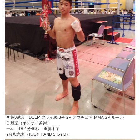
▼第9試合 DEEP フライ級 3分 2R アマチュア MMA SP ルール
〇魁聖（ボンサイ柔術）
一本 1R 1分46秒 ※腕十字
●金嶽宗道（IGGY HAND’S GYM）