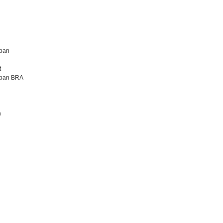
apan
t
apan BRA
n