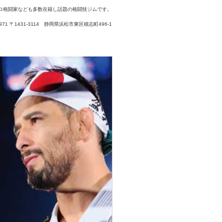
ロ格闘家なども多数在籍し話題の格闘技ジムです。
3-7971 〒1431-3114 静岡県浜松市東区積志町496-1