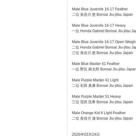
Male Blue Juvenile 16-17 Feather
二位 長谷川 悠 Bonsai Jiu-jitsu Japan
Male Blue Juvenile 16-17 Heavy
一位 Honda Gabriel Bonsai Jiu-jitsu J
Male Blue Juvenile 16-17 Open Weigh
二位 Honda Gabriel Bonsai Jiu-jitsu J
三位 長谷川 悠 Bonsai Jiu-jitsu Japan
Male Blue Master 41 Feather
一位 野呂 耕太郎 Bonsai Jiu-jitsu Japa
Male Purple Master 41 Light
二位 石田 真康 Bonsai Jiu-jitsu Japan
Male Purple Master 51 Heavy
三位 窪田 匡希 Bonsai Jiu-jitsu Japan
Male Orange Kid 6 Light Feather
二位 長谷川 漣 Bonsai Jiu-jitsu Japan
2026年03月24日