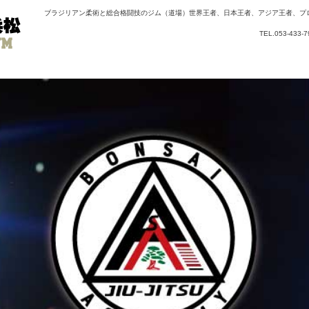
ブラジリアン柔術と総合格闘技のジム（道場）世界王者、日本王者、アジア王者、プ
TEL.053-43