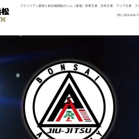
ブラジリアン柔術と総合格闘技のジム（道場）世界王者、日本王者、アジア王者、プ
TEL.053-43