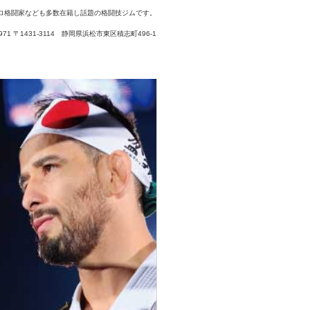
ロ格闘家なども多数在籍し話題の格闘技ジムです。
3-7971 〒1431-3114 静岡県浜松市東区積志町496-1