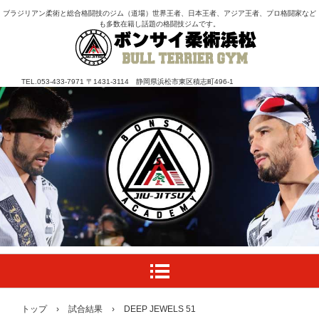
ブラジリアン柔術と総合格闘技のジム（道場）世界王者、日本王者、アジア王者、プロ格闘家など
も多数在籍し話題の格闘技ジムです。
TEL.053-433-7971 〒1431-3114 静岡県浜松市東区積志町496-1
トップ
›
試合結果
›
DEEP JEWELS 51