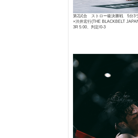
第2試合 ストロー級決勝戦 5分3
×渋井宏行(THE BLACKBELT JA
3R 5:00、判定/0-3