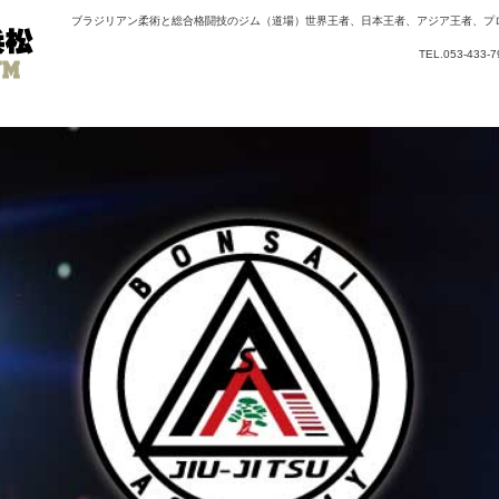
ブラジリアン柔術と総合格闘技のジム（道場）世界王者、日本王者、アジア王者、プ
TEL.053-43