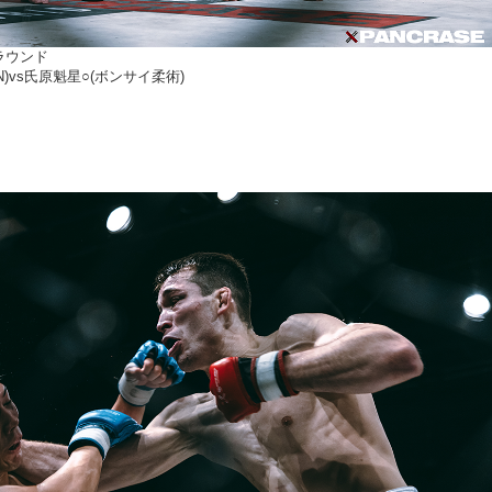
ラウンド
PAN)vs氏原魁星○(ボンサイ柔術)