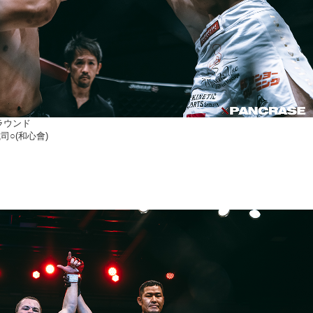
ラウンド
司○(和心會)