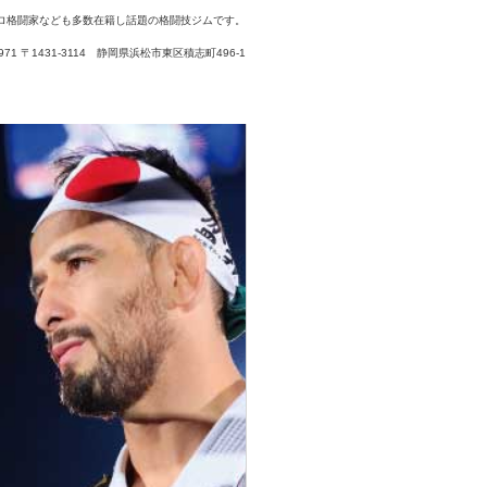
ロ格闘家なども多数在籍し話題の格闘技ジムです。
3-7971 〒1431-3114 静岡県浜松市東区積志町496-1