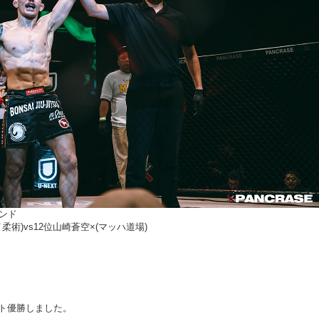
ンド
術)vs12位山崎蒼空×(マッハ道場)
ト優勝しました。