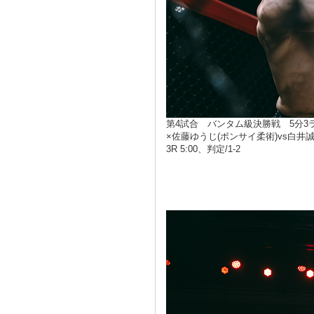
第4試合 バンタム級決勝戦 5分3
×佐藤ゆうじ(ボンサイ柔術)vs白井誠
3R 5:00、判定/1-2